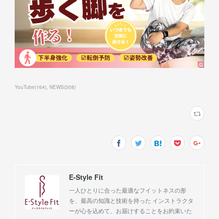
YouTube
(
164
)
NEWS
(
308
)
E-Style Fit
一人ひとりに合った最適なフイットネスの形
を、最高の知識と技術を持った インストラクタ
ーが心を込めて、お届けすることをお約束いた