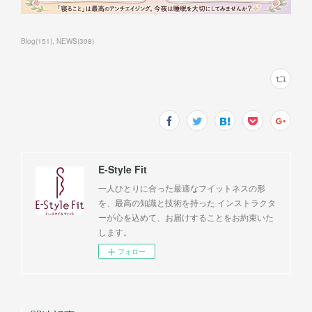
Blog
(
151
)
NEWS
(
308
)
E-Style Fit
一人ひとりに合った最適なフイットネスの形
を、最高の知識と技術を持った インストラクタ
ーが心を込めて、お届けすることをお約束いた
します。
フォロー