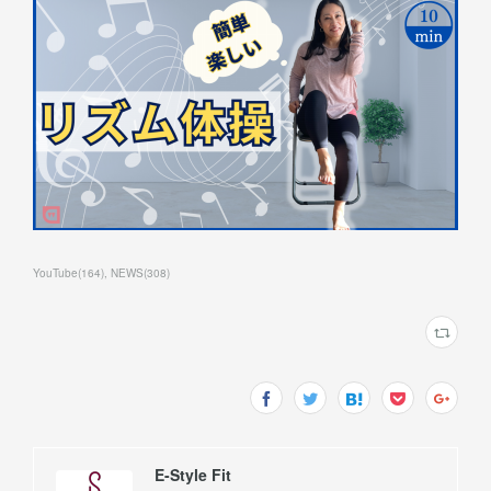
YouTube
(
164
)
NEWS
(
308
)
E-Style Fit