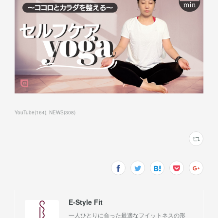
YouTube
(
164
)
NEWS
(
308
)
E-Style Fit
一人ひとりに合った最適なフイットネスの形