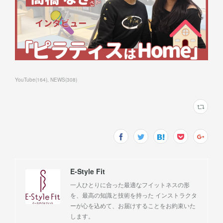
YouTube
(
164
)
NEWS
(
308
)
E-Style Fit
一人ひとりに合った最適なフイットネスの形
を、最高の知識と技術を持った インストラクタ
ーが心を込めて、お届けすることをお約束いた
します。