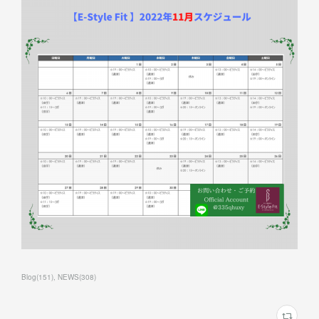
Blog
(
151
)
NEWS
(
308
)