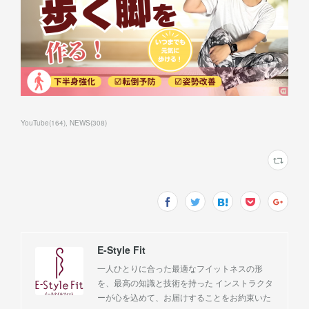
YouTube
(
164
)
NEWS
(
308
)
E-Style Fit
一人ひとりに合った最適なフイットネスの形
を、最高の知識と技術を持った インストラクタ
ーが心を込めて、お届けすることをお約束いた