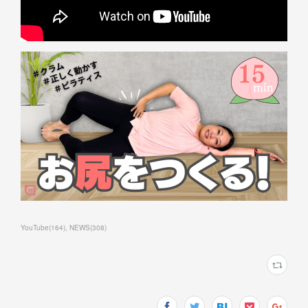
YouTube
(
164
)
NEWS
(
308
)