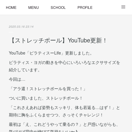
HOME
MENU
SCHOOL
PROFILE
ONLINE LESSON
ONLINE SHOP
2025.03.16 23:14
【ストレッチポール】YouTube更新！
YouTube「ピラティスーLife」更新しました。
ピラティス・ヨガの動きを中心にいろいろなエクササイズを
紹介しています。
今回は…
「アラ還！ストレッチポールを買った！」
ついに買いました、ストレッチポール！
「これさえあれば姿勢もスッキリ、体も若返る…はず！」と
期待に胸をふくらませつつ、さっそくチャレンジ！
最初は「え、これどうやって乗るの？」と戸惑いながらも、
気づけば背中が伸びて気持ちいい〜♪