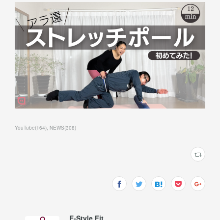
YouTube
(
164
)
NEWS
(
308
)
E-Style Fit