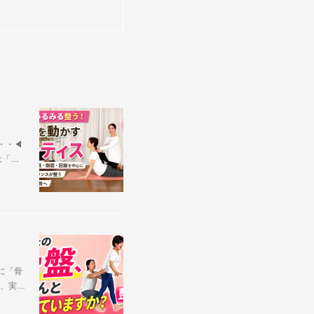
・・◀︎
は「…
に「骨
、実…