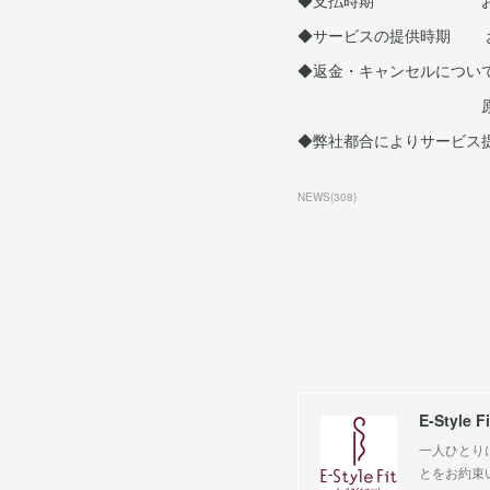
◆支払時期 お申し込
◆サービスの提供時期 お
◆返金・キャンセルにつ
原則、お客様都合
◆弊社都合によりサービス
NEWS
(
308
)
E-Style Fi
一人ひとり
とをお約束