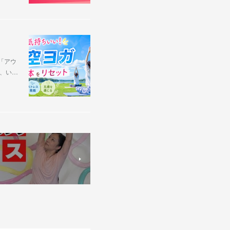
「アウ
で、い…