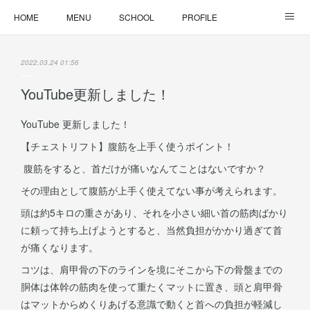
HOME
MENU
SCHOOL
PROFILE
ONLINE LESSON
ONLINE SHOP
2022.03.24 01:56
YouTube更新しました！
YouTube 更新しました！
【チェストリフト】腹筋を上手く使うポイント！
腹筋をすると、首だけが痛いなんてことはないですか？
その理由として腹筋が上手く使えてない事が考えられます。
頭は約5キロの重さがあり、それを小さい細い首の筋肉ばかり
に頼って持ち上げようとすると、当然負担がかかり過ぎて首
が痛くなります。
コツは、肩甲骨の下のラインを境にそこから下の骨盤までの
胴体は体幹の筋肉を使って重たくマットに置き、頭と肩甲骨
はマットからめくりあげる意識で動くと首への負担が軽減し