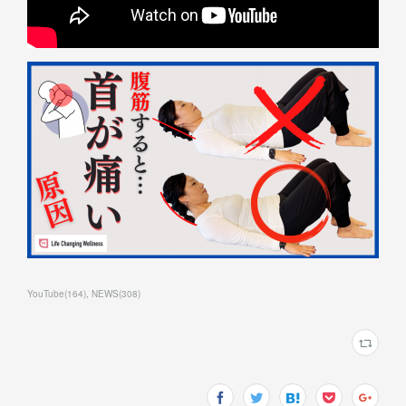
YouTube
(
164
)
NEWS
(
308
)