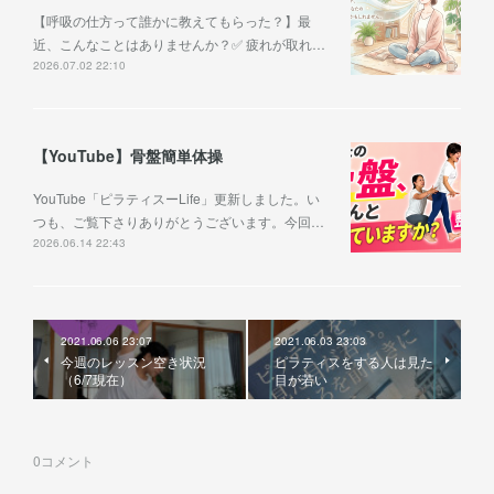
【呼吸の仕方って誰かに教えてもらった？】最
近、こんなことはありませんか？✅ 疲れが取れ…
2026.07.02 22:10
【YouTube】骨盤簡単体操
YouTube「ピラティスーLife」更新しました。い
つも、ご覧下さりありがとうございます。今回…
2026.06.14 22:43
2021.06.06 23:07
2021.06.03 23:03
今週のレッスン空き状況
ピラティスをする人は見た
（6/7現在）
目が若い
0
コメント