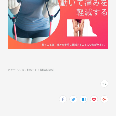
ピラティス
(
10
)
Blog
(
151
)
NEWS
(
308
)