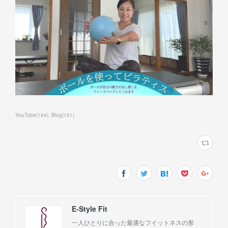
YouTube
(
164
)
Blog
(
151
)
E-Style Fit
一人ひとりに合った最適なフイットネスの形