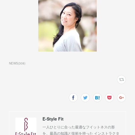
NEWS
(
308
)
E-Style Fit
一人ひとりに合った最適なフイットネスの形
を、最高の知識と技術を持った インストラクタ