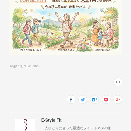
Blog
(
151
)
NEWS
(
308
)
E-Style Fit
一人ひとりに合った最適なフイットネスの形