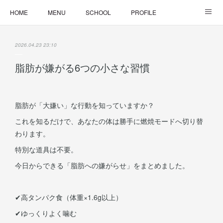
HOME
MENU
SCHOOL
PROFILE
ONLINE LESSON
ONLINE SHOP
2026.04.23 23:10
脂肪が嫌がる6つの小さな習慣
脂肪が「大嫌い」な行動を知っていますか？
これを知るだけで、あなたの体は勝手に燃焼モードへ切り替
わります。
特別な道具は不要。
今日からできる「脂肪への嫌がらせ」をまとめました。
✔︎高タンパク食（体重×1.6g以上）
✔︎ゆっくりよく噛む