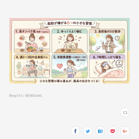
Blog
(
151
)
NEWS
(
308
)