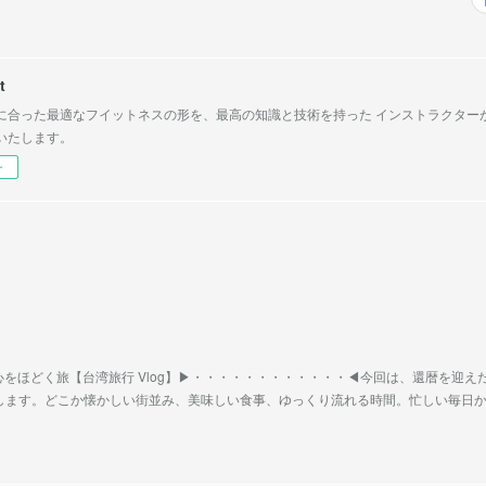
t
に合った最適なフイットネスの形を、最高の知識と技術を持った インストラクター
いたします。
ー
心をほどく旅【台湾旅行 Vlog】▶︎・・・・・・・・・・・・◀︎今回は、還暦を迎え
けします。どこか懐かしい街並み、美味しい食事、ゆっくり流れる時間。忙しい毎日