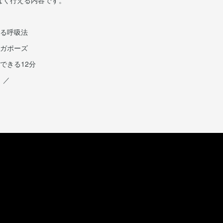
なく行える内容です。
える呼吸法
ヨガポーズ
できる12分
！／