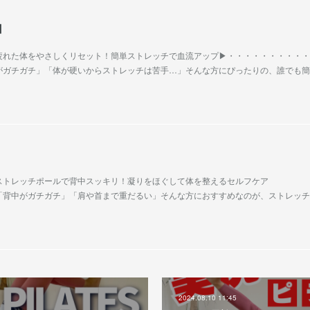
】
︎疲れた体をやさしくリセット！簡単ストレッチで血流アップ▶︎・・・・・・・・・
腰がガチガチ」「体が硬いからストレッチは苦手…」そんな方にぴったりの、誰でも
︎ストレッチポールで背中スッキリ！凝りをほぐして体を整えるセルフケア
︎「背中がガチガチ」「肩や首まで重だるい」そんな方におすすめなのが、ストレッ
2024.08.10 11:45