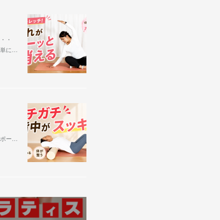
・・・
簡単に…
チポー…