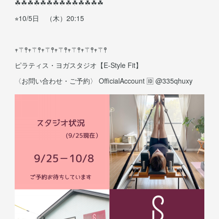
☘︎︎☘︎︎☘︎︎☘︎︎☘︎︎☘︎︎☘︎︎☘︎︎☘︎︎☘︎︎☘︎︎☘︎︎☘︎︎☘︎︎
⭐︎10/5日 （木）20:15
𖥧⚚𖤣𖥧⚚𖤣𖥧⚚𖤣𖥧⚚𖤣𖥧⚚𖤣𖥧⚚𖤣𖥧⚚𖤣
ピラティス・ヨガスタジオ【E-Style Fit】
〈お問い合わせ・ご予約〉 OfficialAccount 🆔 @335qhuxy