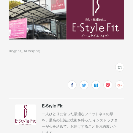
Blog
(
151
)
NEWS
(
308
)
E-Style Fit
一人ひとりに合った最適なフイットネスの形
を、最高の知識と技術を持った インストラクタ
ーが心を込めて、お届けすることをお約束いた
します。