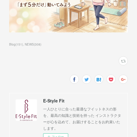
Blog
(
151
)
NEWS
(
308
)
E-Style Fit
一人ひとりに合った最適なフイットネスの形
を、最高の知識と技術を持った インストラクタ
ーが心を込めて、お届けすることをお約束いた
します。
フォロー